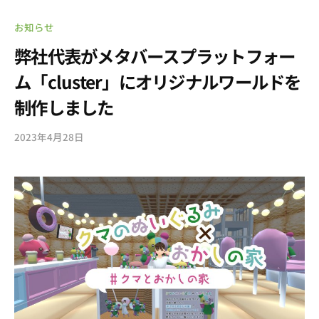
お知らせ
弊社代表がメタバースプラットフォー
ム「cluster」にオリジナルワールドを
制作しました
2023年4月28日
b
y
s
o
u
l
g
a
r
d
e