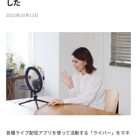
した
2022年10月11日
b
y
s
o
u
l
g
a
r
d
e
n
各種ライブ配信アプリを使って活動する「ライバー」をマネ