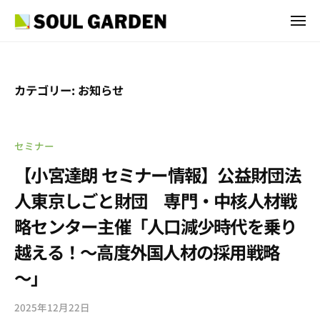
S
ュ
コ
ー
O
メ
ン
U
ニ
S
ュ
外
テ
L
ー
O
国
G
ン
U
人
A
ツ
カテゴリー:
お知らせ
採
L
R
へ
用
G
D
ス
・
E
A
キ
セミナー
V
N
R
ッ
I
【小宮達朗 セミナー情報】公益財団法
I
D
プ
S
n
人東京しごと財団 専門・中核人材戦
E
A
c
N
略センター主催「人口減少時代を乗り
申
.
I
請
越える！～高度外国人材の採用戦略
コ
n
～」
ン
c
サ
.
2025年12月22日
b
/
ル