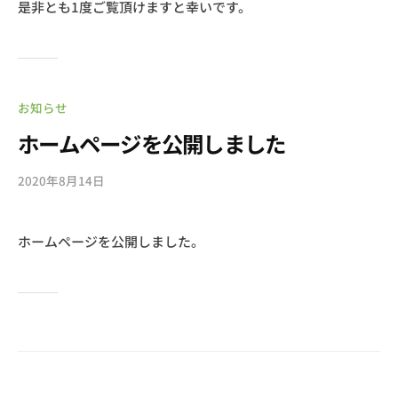
是非とも1度ご覧頂けますと幸いです。
お知らせ
ホームページを公開しました
2020年8月14日
b
y
s
ホームページを公開しました。
o
u
l
g
a
r
d
e