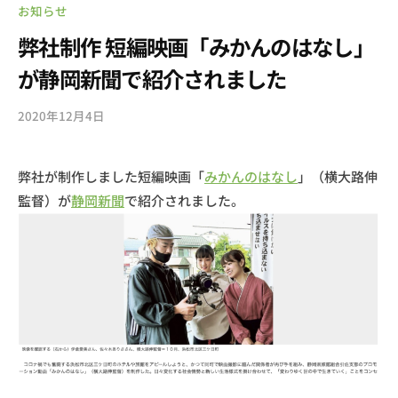
お知らせ
弊社制作 短編映画「みかんのはなし」
が静岡新聞で紹介されました
2020年12月4日
b
y
s
弊社が制作しました短編映画「
みかんのはなし
」（横大路伸
o
監督）が
静岡新聞
で紹介されました。
u
l
g
a
r
d
e
n