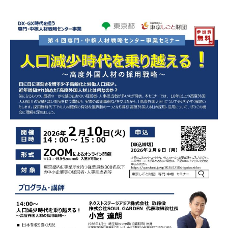
y
0
や
s
件
ラ
o
の
イ
u
コ
バ
l
メ
ー
g
ン
プ
a
ト
ロ
r
ダ
d
ク
e
シ
n
ョ
ン
は
お
任
せ