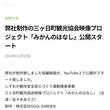
お知らせ
弊社制作の三ヶ日町観光協会映像プロ
ジェクト「みかんのはなし」公開スタ
ート
2020年11月20日
b
y
s
弊社が制作致しました短編映画が、YouTube上で公開がスタ
o
ート致しました。
u
l
しずおか観光安全安心づくり運動推進事業
g
三ヶ日町観光協会映像プロジェクト「みかんのはなし」（主
a
演：佐々木ありさ）
r
制作：株式会社SOUL GARDEN
d