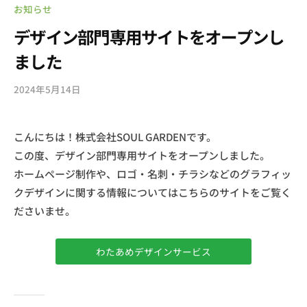
お知らせ
デザイン部門専用サイトをオープンし
ました
2024年5月14日
b
y
s
こんにちは！株式会社SOUL GARDENです。
o
この度、デザイン部門専用サイトをオープンしました。
u
l
ホームページ制作や、ロゴ・名刺・チラシなどのグラフィッ
g
クデザインに関する情報についてはこちらのサイトをご覧く
a
ださいませ。
r
d
わたあめデザインサービス
e
n