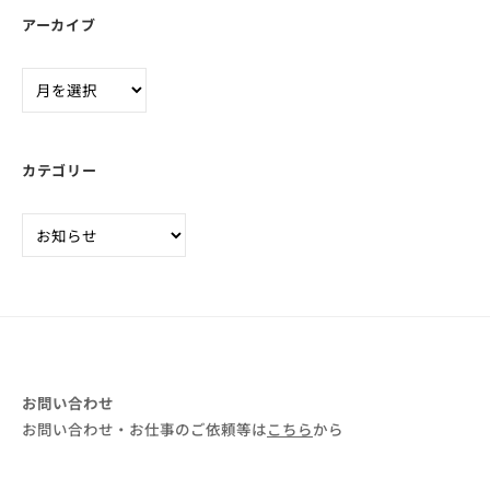
n
アーカイブ
ア
ー
カ
イ
カテゴリー
ブ
カ
テ
ゴ
リ
ー
お問い合わせ
お問い合わせ・お仕事のご依頼等は
こちら
から