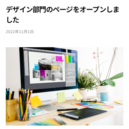
デザイン部門のページをオープンしま
した
2022年11月1日
b
y
s
o
u
l
g
a
r
d
e
n