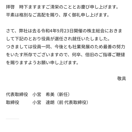
s
拝啓 時下ますますご清栄のこととお慶び申し上げます。
o
平素は格別なご⾼配を賜り、厚く御礼申し上げます。
u
l
g
さて、弊社は去る令和4年9⽉23⽇開催の株主総会におきま
a
して下記のとおり役員が選任され就任いたしました。
r
つきましては役員⼀同、今後とも社業発展のため最善の努⼒
d
をいたす所存でございますので、何卒、倍旧のご指導ご鞭撻
e
を賜りますようお願い申し上げます。
n
敬具
代表取締役 小宮 希美（新任）
取締役 小宮 達朗（前 代表取締役）