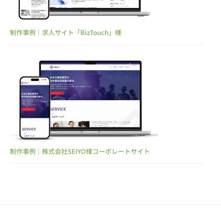
ー
や
ラ
ジ
イ
制作事例｜求人サイト「BizTouch」様
制
バ
ー
作
プ
事
ロ
ダ
例
ク
紹
シ
介
ョ
ン
制作事例｜株式会社SEIYO様コーポレートサイト
2024
は
年
お
1
任
月
せ
24
日