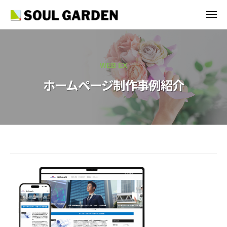
S
ュ
コ
ー
O
メ
ン
U
ニ
S
ュ
外
テ
L
ー
O
国
G
ン
U
人
A
ツ
WEB EX
採
L
R
へ
用
ホームページ制作事例紹介
G
D
ス
・
E
A
キ
V
N
R
ッ
I
I
D
プ
S
n
E
A
c
N
申
.
ホ
I
請
ー
コ
n
ム
ン
c
サ
.
ペ
ル