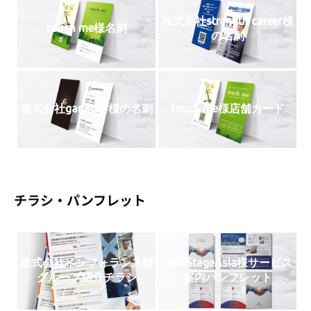
月
24
株式会社strength career様
touch me様名刺
日
の名刺
by
soulgarden
株式会社ganador様の名刺
touch me様店舗カード
チラシ・パンフレット
株式会社インフォランス様
NextStageAsia様サービス
グループ紹介チラシ
案内パンフレット