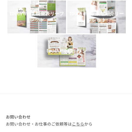
touch me様 料金表リーフ
touch me様 店舗紹介リー
レット
フレット
touch me 様チラシ
お問い合わせ
お問い合わせ・お仕事のご依頼等は
こちら
から