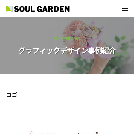
S
ュ
コ
ー
O
メ
ン
U
ニ
S
ュ
外
テ
L
ー
O
国
G
ン
U
人
A
ツ
GRAPHIC EX
採
L
R
へ
用
グラフィックデザイン事例紹介
G
D
ス
・
E
A
キ
V
N
R
ッ
I
I
D
プ
S
n
E
A
c
N
申
.
グ
ロゴ
I
請
ラ
コ
n
フ
ン
c
サ
.
ィ
ル