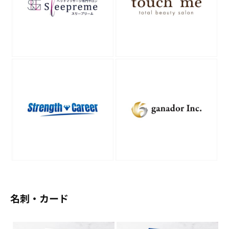
ッ
や
ラ
ク
イ
デ
バ
ー
ザ
プ
イ
ロ
ダ
ン
ク
事
シ
例
ョ
ン
紹
は
介
お
任
2023
名刺・カード
せ
年
5