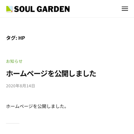
S
ュ
コ
ー
O
メ
ン
U
ニ
S
ュ
外
テ
L
ー
O
国
G
ン
U
人
A
ツ
タグ:
HP
採
L
R
へ
用
G
D
ス
・
E
A
キ
お知らせ
V
N
R
ッ
I
ホームページを公開しました
I
D
プ
S
n
E
A
2020年8月14日
b
c
N
申
y
.
I
s
請
ホームページを公開しました。
o
コ
n
u
ン
c
l
サ
.
g
ル