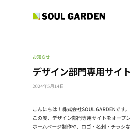
O
コ
U
ン
L
テ
S
外
G
ン
O
国
A
ツ
人
U
R
へ
採
D
L
ス
お知らせ
用
E
G
キ
デザイン部門専用サイ
・
N
A
ッ
V
I
R
プ
I
n
2024年5月14日
b
D
c
S
y
E
.
s
A
こんにちは！株式会社SOUL GARDENです。
o
N
申
u
この度、デザイン部門専用サイトをオープ
請
I
l
ホームページ制作や、ロゴ・名刺・チラシ
コ