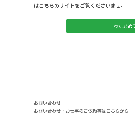
n
g
はこちらのサイトをご覧くださいませ。
ン
c
a
サ
.
r
ル
わたあめ
d
や
e
ラ
n
イ
バ
ー
プ
ロ
ダ
ク
お問い合わせ
シ
お問い合わせ・お仕事のご依頼等は
こちら
から
ョ
ン